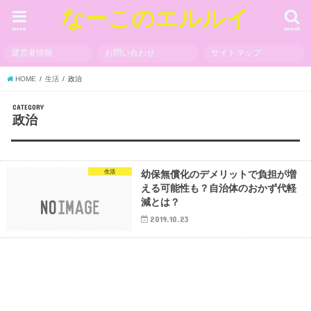
なーこのエルルイ
menu
search
運営者情報
お問い合わせ
サイトマップ
HOME
生活
政治
CATEGORY
政治
生活
幼保無償化のデメリットで負担が増
える可能性も？自治体のおかず代軽
減とは？
2019.10.23