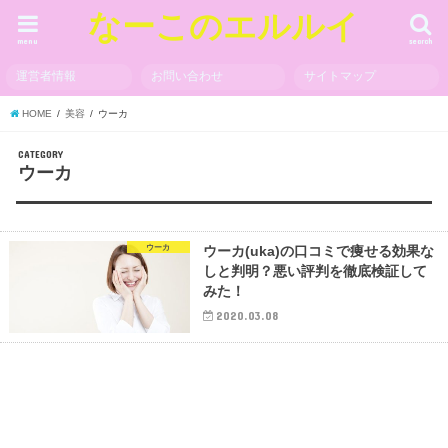
なーこのエルルイ
menu
search
運営者情報
お問い合わせ
サイトマップ
HOME
美容
ウーカ
CATEGORY
ウーカ
ウーカ
ウーカ(uka)の口コミで痩せる効果な
しと判明？悪い評判を徹底検証して
みた！
2020.03.08