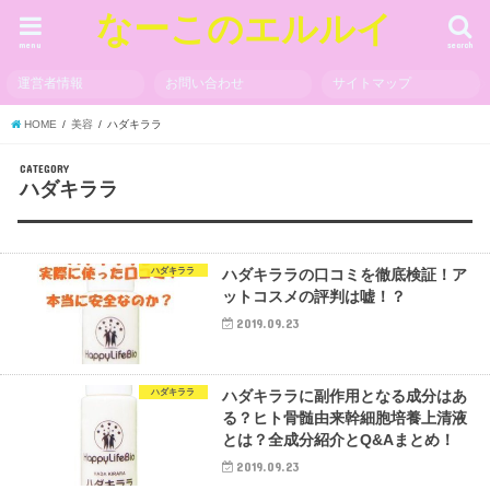
なーこのエルルイ
menu
search
運営者情報
お問い合わせ
サイトマップ
HOME
美容
ハダキララ
CATEGORY
ハダキララ
ハダキララ
ハダキララの口コミを徹底検証！ア
ットコスメの評判は嘘！？
2019.09.23
ハダキララ
ハダキララに副作用となる成分はあ
る？ヒト骨髄由来幹細胞培養上清液
とは？全成分紹介とQ&Aまとめ！
2019.09.23