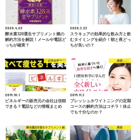
2020.4.22
2020.3.23
酵水素328選生サプリメント燃の
スラキュアの効果的な飲み方と飲
解約方法を解説！メールや電話ど
むタイミングを紹介！朝と夜どっ
っちが確実？
ちが良いの？
ビネルギー
美容
2019.10.1
2019.11.3
ビネルギーの販売元の会社は信頼
ブレッシュホワイトニングの定期
できる？電話などの情報まとめ
コースの解約方法はコチラ！休止
でも十分なのか？
酵水素328選生サプリメント燃
美容