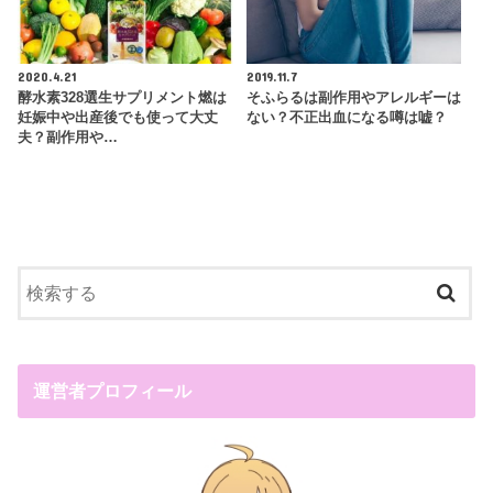
2020.4.21
2019.11.7
酵水素328選生サプリメント燃は
そふらるは副作用やアレルギーは
妊娠中や出産後でも使って大丈
ない？不正出血になる噂は嘘？
夫？副作用や…
運営者プロフィール