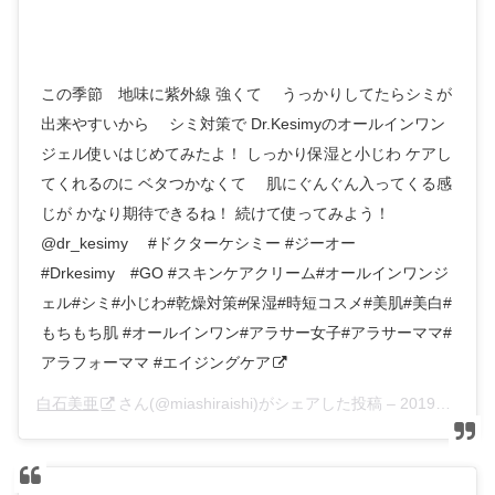
この季節 地味に紫外線 強くて うっかりしてたらシミが
出来やすいから シミ対策で Dr.Kesimyのオールインワン
ジェル使いはじめてみたよ！ しっかり保湿と小じわ ケアし
てくれるのに ベタつかなくて 肌にぐんぐん入ってくる感
じが かなり期待できるね！ 続けて使ってみよう！
@dr_kesimy #ドクターケシミー #ジーオー
#Drkesimy #GO #スキンケアクリーム#オールインワンジ
ェル#シミ#小じわ#乾燥対策#保湿#時短コスメ#美肌#美白#
もちもち肌 #オールインワン#アラサー女子#アラサーママ#
アラフォーママ #エイジングケア
白石美亜
さん(@miashiraishi)がシェアした投稿 –
2019年 3月月27日午前4時16分PDT