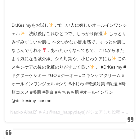
Dr.Kesimyをお試し
. 忙しい人に嬉しいオールインワンジ
ェル
. 洗顔後はこれひとつで、しっかり保湿
しっとり
みずみずしいお肌に ベタつかない使用感で、すっとお肌に
なじんでくれる
. あったかくなってきて、これからまた
より気になる紫外線、シミ対策や、小じわケアにも
この
スキンケアの後の化粧のりがすごく良い
. . #DrKesimy #
ドクターケシミー #GO #ジーオー #スキンケアクリーム #
オールインワンジェル #シミ #小じわ #乾燥対策 #保湿 #時
短コスメ #美肌 #美白 #もちもち肌 #オールインワン
@dr_kesimy_cosme
Naoko Aiba
さん(@nao_happydays)がシェアした投稿 –
2019