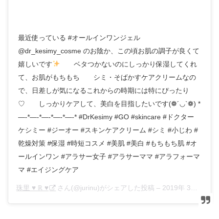
最近使っている #オールインワンジェル
@dr_kesimy_cosme のお陰か、この頃お肌の調子が良くて
嬉しいです
⠀ ⠀ ベタつかないのにしっかり保湿してくれ
て、お肌がもちもち⠀ ⠀ シミ・そばかすケアクリームなの
で、日差しが気になるこれからの時期には特にぴったり
♡⠀ ⠀ しっかりケアして、美白を目指したいです(❁´◡`❁) *
—-*—-*—-*—-*—-* #DrKesimy #GO #skincare #ドクター
ケシミー #ジーオー #スキンケアクリーム #シミ #小じわ #
乾燥対策 #保湿 #時短コスメ #美肌 #美白 #もちもち肌 #オ
ールインワン #アラサー女子 #アラサーママ #アラフォーマ
マ #エイジングケア
珠里 ♥︎ ℝ ♥︎
さん(@jurinu)がシェアした投稿 –
2019年 3月月27日午前5時02分PDT