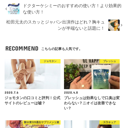
ドクターケシミーのおすすめの使い方！より効果的
な使い方！
松田元太のスカッとジャパン出演作はどれ？胸キュ
ンが半端ないと話題に！
RECOMMEND
こちらの記事も人気です。
ジョモタン
ブレッシュ
2020.7.6
2020.4.8
ジョモタンの口コミと評判！公式
ブレッシュは効果なしで口臭は変
サイトのレビューは嘘？
わらない？ニオイは改善できな
い？
酵水素328選生サプリメント燃
スラキュア