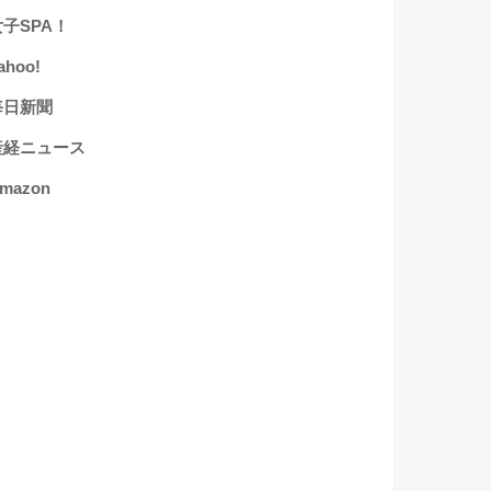
女子SPA！
ahoo!
毎日新聞
産経ニュース
mazon