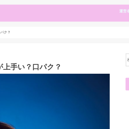
運営
口パク？
が上手い？口パク？