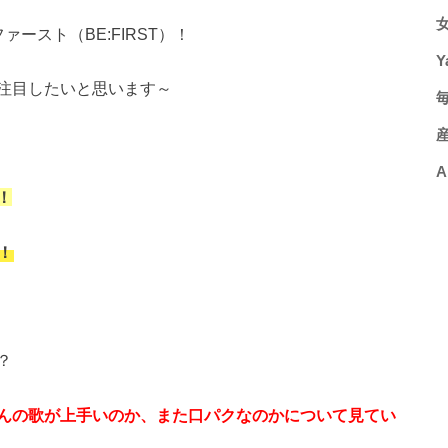
ースト（BE:FIRST）！
Y
注目したいと思います～
A
！
！
？
んの歌が上手いのか、また口パクなのかについて見てい