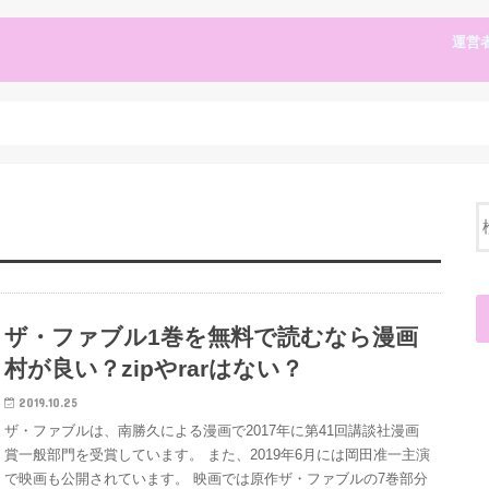
運営
ザ・ファブル1巻を無料で読むなら漫画
村が良い？zipやrarはない？
2019.10.25
ザ・ファブルは、南勝久による漫画で2017年に第41回講談社漫画
賞一般部門を受賞しています。 また、2019年6月には岡田准一主演
で映画も公開されています。 映画では原作ザ・ファブルの7巻部分