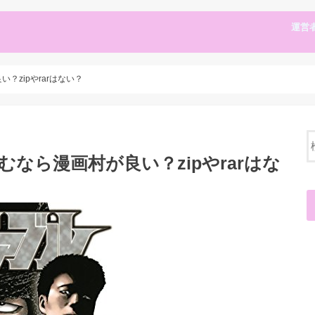
運営
？zipやrarはない？
なら漫画村が良い？zipやrarはな