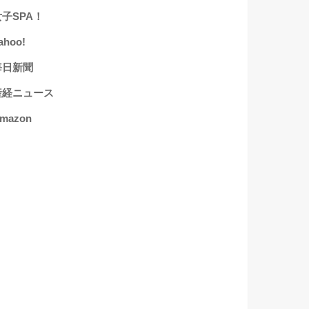
女子SPA！
ahoo!
毎日新聞
産経ニュース
mazon