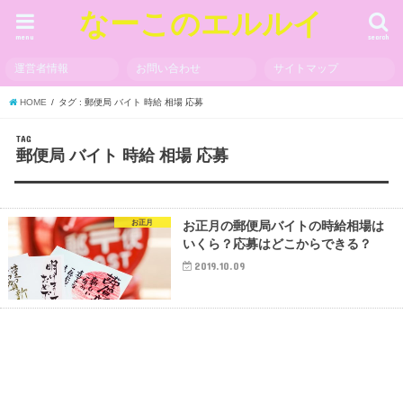
なーこのエルルイ
menu
search
運営者情報
お問い合わせ
サイトマップ
HOME
タグ : 郵便局 バイト 時給 相場 応募
TAG
郵便局 バイト 時給 相場 応募
お正月
お正月の郵便局バイトの時給相場は
いくら？応募はどこからできる？
2019.10.09