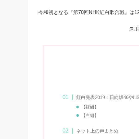
令和初となる『第70回NHK紅白歌合戦』は12
スポ
紅白発表2019！日向坂46やL
【紅組】
【白組】
ネット上の声まとめ