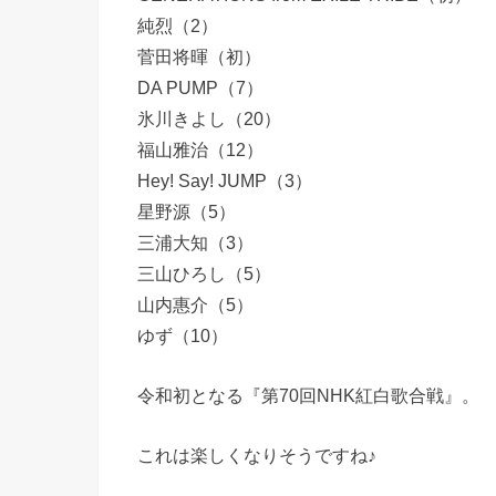
純烈（2）
菅田将暉（初）
DA PUMP（7）
氷川きよし（20）
福山雅治（12）
Hey! Say! JUMP（3）
星野源（5）
三浦大知（3）
三山ひろし（5）
山内惠介（5）
ゆず（10）
令和初となる『第70回NHK紅白歌合戦』。
これは楽しくなりそうですね♪