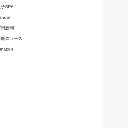
女子SPA！
ahoo!
毎日新聞
産経ニュース
mazon