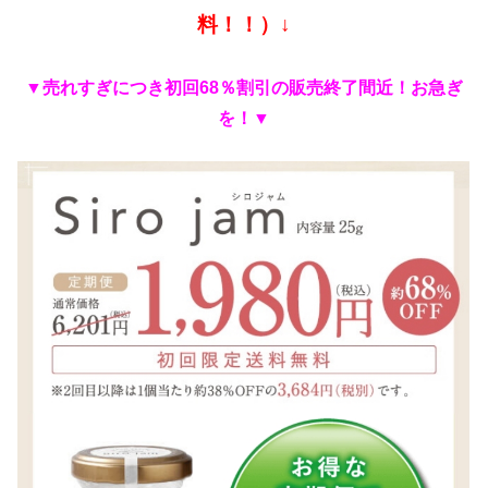
料！！）↓
▼売れすぎにつき初回68％割引の
販売終了間近！お急ぎ
を！▼