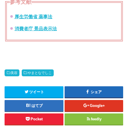
参考文献
厚生労働省 薬事法
消費者庁 景品表示法
美容
やまとなでしこ
ツイート
シェア
はてブ
Google+
Pocket
feedly