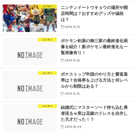
エンタメ
ニンテンドートウキョウの場所や開
店時間は？おすすめグッズや値段
は？
2019.11.19
エンタメ
ポケモン剣盾の御三家の最終進化画
像を紹介！新ポケモン最終進化も一
覧画像有り！
2019.11.15
エンタメ
ポケストップ申請のやり方と審査基
準は？合格率を上げる方法と何レベ
ルから制限はある？
2019.11.14
エンタメ
結婚式にマスターソード持ち込む勇
者現るｗ実は花嫁のドレスを自作し
た天才だった！？
2019.10.22