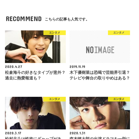
RECOMMEND
こちらの記事も人気です。
エンタメ
エンタメ
2020.4.27
2019.11.19
松倉海斗の好きなタイプが意外？
木下優樹菜は恐喝で芸能界引退？
過去に熱愛報道も？
テレビや舞台の取りやめはある？
エンタメ
エンタメ
2020.3.17
2020.1.31