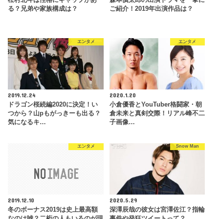
松村北斗は性格にギャップがあ
森本慎太郎の出演ドラマを一挙に
る？兄弟や家族構成は？
ご紹介！2019年出演作品は？
エンタメ
エンタメ
2019.12.24
2020.1.20
ドラゴン桜続編2020に決定！い
小倉優香とYouTuber格闘家・朝
つから？山pもがっきーも出る？
倉未来と真剣交際！リアル峰不二
気になるキ…
子画像…
エンタメ
Snow Man
2019.12.10
2020.5.29
冬のボーナス2019は史上最高額
深澤辰哉の彼女は宮澤佐江？指輪
なのは嘘？二桁の人もいるのが現
事件や発狂ツイートって？