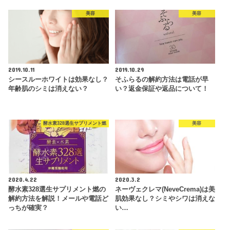
美容
美容
2019.10.11
2019.10.29
シースルーホワイトは効果なし？
そふらるの解約方法は電話が早
年齢肌のシミは消えない？
い？返金保証や返品について！
酵水素328選生サプリメント燃
美容
2020.4.22
2020.3.2
酵水素328選生サプリメント燃の
ネーヴェクレマ(NeveCrema)は美
解約方法を解説！メールや電話ど
肌効果なし？シミやシワは消えな
っちが確実？
い…