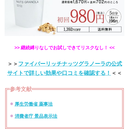
>> 継続縛りなしでお試しできてリスクなし！ <<
＞＞
ファイバーリッチナッツグラノーラの公式
サイトで詳しい効果や口コミを確認する！
＜＜
参考文献
厚生労働省 薬事法
消費者庁 景品表示法