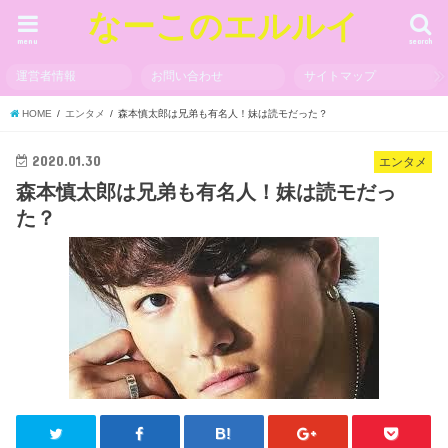
なーこのエルルイ
menu
search
運営者情報
お問い合わせ
サイトマップ
HOME
エンタメ
森本慎太郎は兄弟も有名人！妹は読モだった？
2020.01.30
エンタメ
森本慎太郎は兄弟も有名人！妹は読モだっ
た？