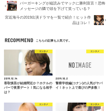
バーガーキングが縦読みでマックに勝利宣言！恐怖
メッセージの隣で頭を下げて笑っている？
宮近海斗の2019出演ドラマを一覧で紹介！ヒット作
品はコレ！
RECOMMEND
こちらの記事も人気です。
エンタメ
エンタメ
2019.12.14
2019.10.2
香取慎吾が結婚間近か？ホテルの
警察学校編(コナン)の人気がヤバ
バーで夜景デート！気になる相手
イ！ネット上で喜びの声多数！
は？
エンタメ
エンタメ