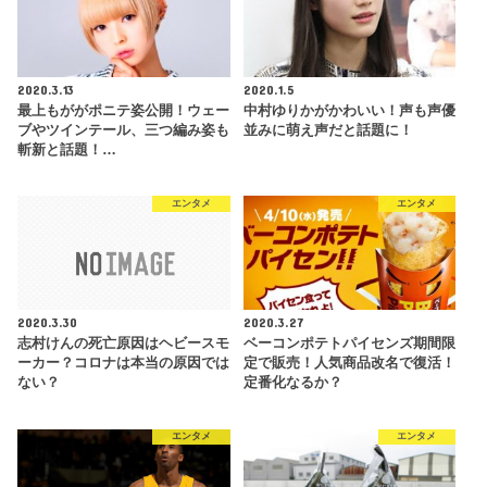
2020.3.13
2020.1.5
最上もががポニテ姿公開！ウェー
中村ゆりかがかわいい！声も声優
ブやツインテール、三つ編み姿も
並みに萌え声だと話題に！
斬新と話題！…
エンタメ
エンタメ
2020.3.30
2020.3.27
志村けんの死亡原因はヘビースモ
ベーコンポテトパイセンズ期間限
ーカー？コロナは本当の原因では
定で販売！人気商品改名で復活！
ない？
定番化なるか？
エンタメ
エンタメ