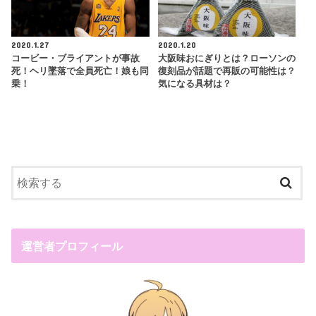
2020.1.27
2020.1.20
コービー・ブライアントが事故
大阪味おにぎりとは？ローソンの
死！ヘリ墜落で全員死亡！娘も同
復刻品が話題で再販の可能性は？
乗！
気になる具材は？
運営者プロフィール