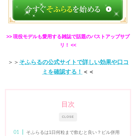
>> 現役モデルも愛用する雑誌で話題のバストアップサプ
リ！ <<
＞＞
そふらるの公式サイトで詳しい効果や口コ
ミを確認する！
＜＜
目次
CLOSE
そふらるは1日何粒まで飲むと良い？ピル併用