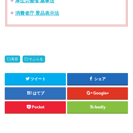
厚生労働省 薬事法
消費者庁 景品表示法
美容
そふらる
ツイート
シェア
はてブ
Google+
Pocket
feedly