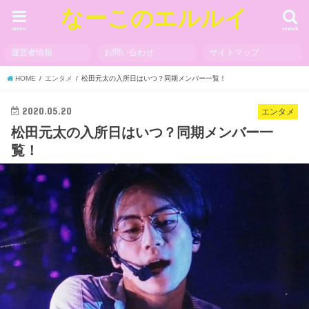
なーこのエルルイ
menu
search
運営者情報
お問い合わせ
サイトマップ
HOME
エンタメ
松田元太の入所日はいつ？同期メンバー一覧！
2020.05.20
エンタメ
松田元太の入所日はいつ？同期メンバー一
覧！