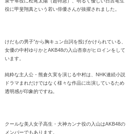
泉千隼役に松尾太陽（超特急）、明るく優しい日吉竜生
役に甲斐翔真という若い俳優さんが抜擢されました。
けだもの男子”から胸キュン台詞を投げかけられている、
女優の中村ゆりかとAKB48の入山杏奈がヒロインをして
います。
純粋な主人公・熊倉久実を演じる中村は、NHK連続小説
ドラマまれだけではなく様々な作品に出演しているため
透明感が印象的ですね。
クールな美人女子高生・大神カンナ役の入山はAKB48の
メンバーでもあります。