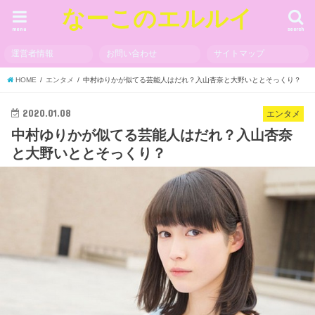
なーこのエルルイ
menu
search
運営者情報
お問い合わせ
サイトマップ
HOME
エンタメ
中村ゆりかが似てる芸能人はだれ？入山杏奈と大野いととそっくり？
2020.01.08
エンタメ
中村ゆりかが似てる芸能人はだれ？入山杏奈
と大野いととそっくり？