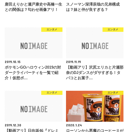
唐田えりかと瀬戸康史や高橋一生
スノーマン深澤辰哉の兄弟構成
との関係は？匂わせ画像アリ！
は？妹と仲が良すぎる？
エンタメ
エンタメ
2019.10.15
2019.11.19
ポケモンGOハロウィン2019の対
【動画アリ】沢尻エリカと片瀬那
ダークライパーティを一覧で紹
奈のDJダンスがダサすぎる！タ
介！仮想ポ…
バコとお菓子…
エンタメ
エンタメ
2019.12.30
2020.1.24
【動画アリ】日向坂46『ドレミ
ローソンから悪魔のコーヒーⅡが