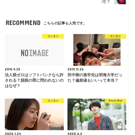
湾？
RECOMMEND
こちらの記事も人気です。
エンタメ
エンタメ
2019.9.30
2019.11.26
法人税ゼロはソフトバンクなら許
田中樹の進学先は明海大学だっ
される？脱税の罪に問われないの
た？偏差値もいいって本当？
はなぜ？
エンタメ
Snow Man
2020.1.24
2020.6.2