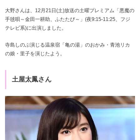
大野さんは、12月21日(土)放送の土曜プレミアム「悪魔の
手毬唄～金田一耕助、ふたたび～」(夜9:15-11:25、フジ
テレビ系)に出演しました。
寺島しのぶ演じる温泉宿「亀の湯」のおかみ・青池リカ
の娘・里子を演じたよう。
土屋太鳳さん