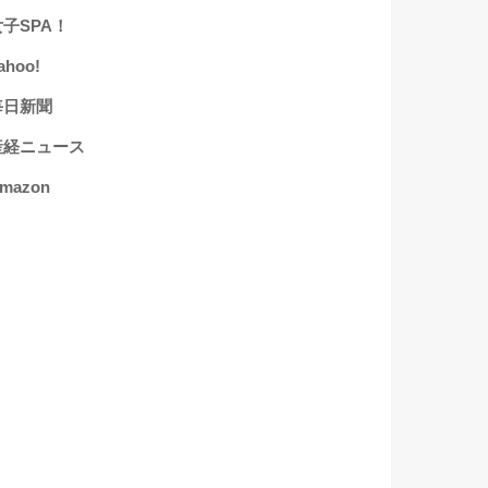
女子SPA！
ahoo!
毎日新聞
産経ニュース
mazon