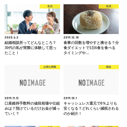
生活
生活
2020.6.2
2019.12.18
結婚相談所ってどんなところ？
食事の回数を増やすと痩せる？分
30代の私が実際に体験して思っ
食ダイエットで1日6食を食べる
たこと！
タイミングや…
お得な情報
税金
2019.11.13
2019.10.1
口座維持手数料の値段相場や仕組
キャッシュレス還元で8％よりも
みは？預けているだけお金が減っ
安くなる？どれくらい減税される
ていく？
のか紹介！