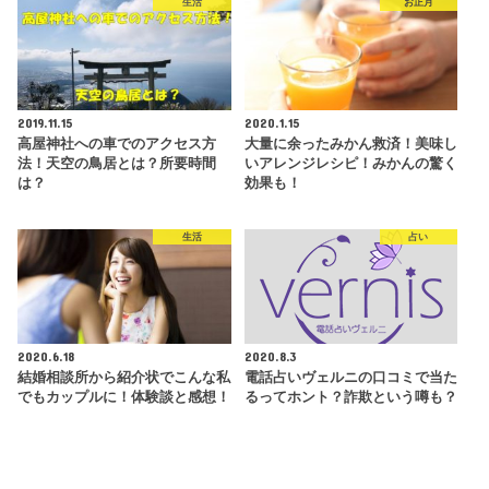
生活
お正月
2019.11.15
2020.1.15
高屋神社への車でのアクセス方
大量に余ったみかん救済！美味し
法！天空の鳥居とは？所要時間
いアレンジレシピ！みかんの驚く
は？
効果も！
生活
占い
2020.6.18
2020.8.3
結婚相談所から紹介状でこんな私
電話占いヴェルニの口コミで当た
でもカップルに！体験談と感想！
るってホント？詐欺という噂も？