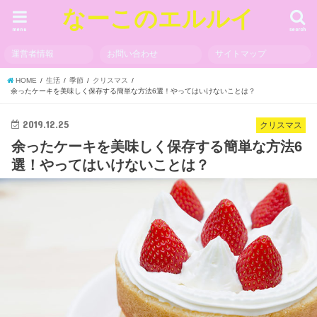
なーこのエルルイ
menu
search
運営者情報
お問い合わせ
サイトマップ
HOME
生活
季節
クリスマス
余ったケーキを美味しく保存する簡単な方法6選！やってはいけないことは？
2019.12.25
クリスマス
余ったケーキを美味しく保存する簡単な方法6
選！やってはいけないことは？