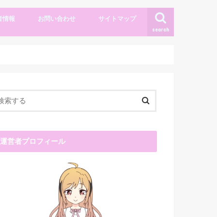
者情報
お問い合わせ
サイトマップ
search
運営者プロフィール