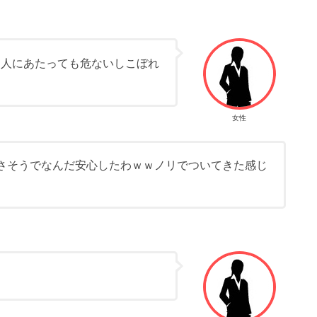
。人にあたっても危ないしこぼれ
女性
さそうでなんだ安心したわｗｗノリでついてきた感じ