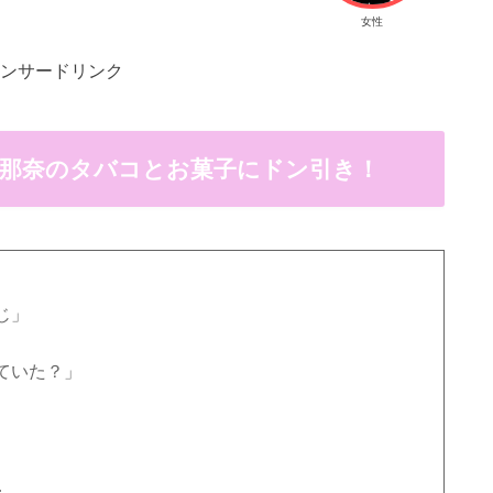
女性
ンサードリンク
瀬那奈のタバコとお菓子にドン引き！
じ」
ていた？」
…