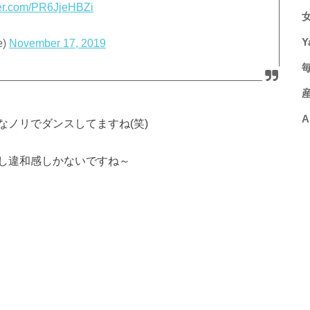
tter.com/PR6JjeHBZi
Y
e)
November 17, 2019
A
ノリでダンスしてますね(笑)
し違和感しかないですね～