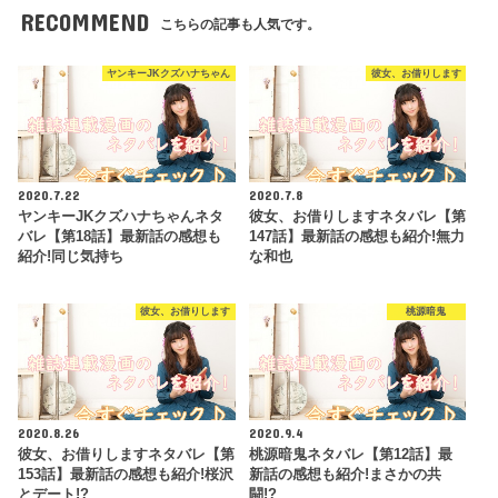
RECOMMEND
こちらの記事も人気です。
ヤンキーJKクズハナちゃん
彼女、お借りします
2020.7.22
2020.7.8
ヤンキーJKクズハナちゃんネタ
彼女、お借りしますネタバレ【第
バレ【第18話】最新話の感想も
147話】最新話の感想も紹介!無力
紹介!同じ気持ち
な和也
彼女、お借りします
桃源暗鬼
2020.8.26
2020.9.4
彼女、お借りしますネタバレ【第
桃源暗鬼ネタバレ【第12話】最
153話】最新話の感想も紹介!桜沢
新話の感想も紹介!まさかの共
とデート!?
闘!?