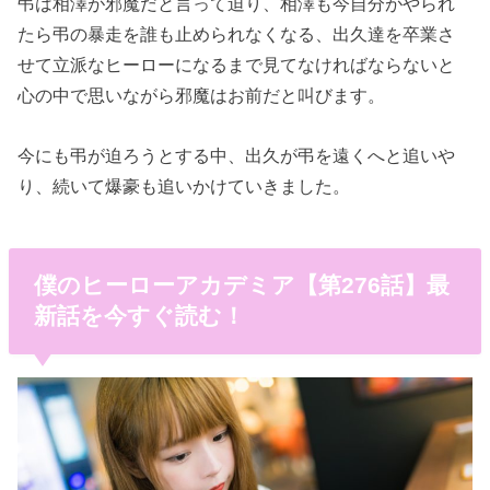
弔は相澤が邪魔だと言って迫り、相澤も今自分がやられ
たら弔の暴走を誰も止められなくなる、出久達を卒業さ
せて立派なヒーローになるまで見てなければならないと
心の中で思いながら邪魔はお前だと叫びます。
今にも弔が迫ろうとする中、出久が弔を遠くへと追いや
り、続いて爆豪も追いかけていきました。
僕のヒーローアカデミア【第276話】最
新話を今すぐ読む！