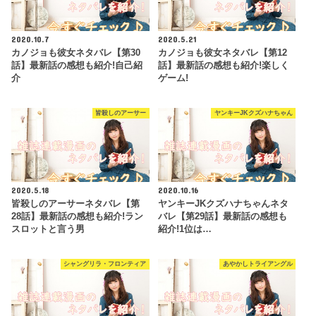
2020.10.7
2020.5.21
カノジョも彼女ネタバレ【第30
カノジョも彼女ネタバレ【第12
話】最新話の感想も紹介!自己紹
話】最新話の感想も紹介!楽しく
介
ゲーム!
皆殺しのアーサー
ヤンキーJKクズハナちゃん
2020.5.18
2020.10.16
皆殺しのアーサーネタバレ【第
ヤンキーJKクズハナちゃんネタ
28話】最新話の感想も紹介!ラン
バレ【第29話】最新話の感想も
スロットと言う男
紹介!1位は…
シャングリラ・フロンティア
あやかしトライアングル