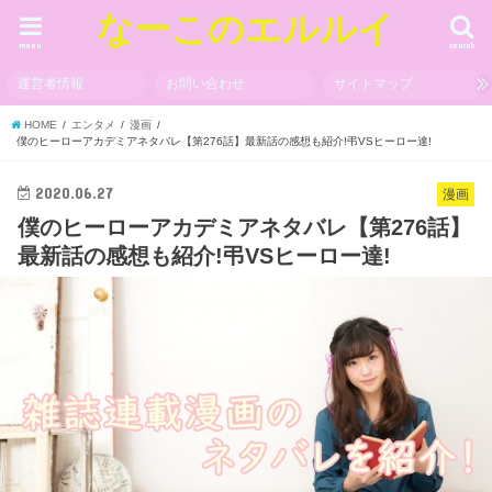
なーこのエルルイ
menu
search
運営者情報
お問い合わせ
サイトマップ
HOME
エンタメ
漫画
僕のヒーローアカデミアネタバレ【第276話】最新話の感想も紹介!弔VSヒーロー達!
2020.06.27
漫画
僕のヒーローアカデミアネタバレ【第276話】
最新話の感想も紹介!弔VSヒーロー達!