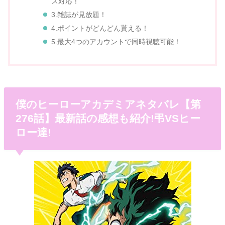
ス対応！
3.雑誌が見放題！
4.ポイントがどんどん貰える！
5.最大4つのアカウントで同時視聴可能！
僕のヒーローアカデミアネタバレ【第
276話】最新話の感想も紹介!弔VSヒー
ロー達!