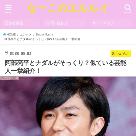
なーこのエルルイ
menu
search
運営者情報
お問い合わせ
サイトマップ
HOME
エンタメ
Snow Man
阿部亮平とナダルがそっくり？似ている芸能人一挙紹介！
2020.08.03
Snow Man
阿部亮平とナダルがそっくり？似ている芸能
人一挙紹介！