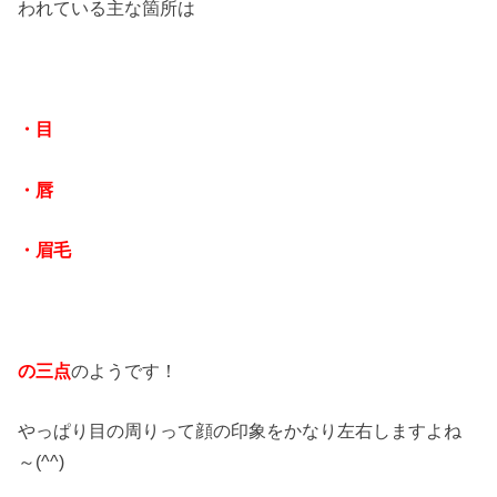
われている主な箇所は
・目
・唇
・眉毛
の三点
のようです！
やっぱり目の周りって顔の印象をかなり左右しますよね
～(^^)