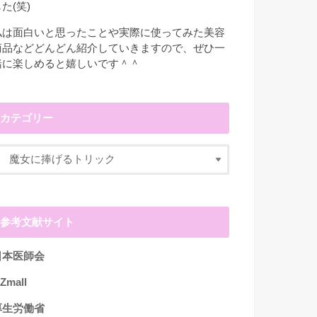
た(笑)
私は面白いと思ったことや実際に使ってみた美容
商品などどんどん紹介していきますので、ぜひ一
緒に楽しめると嬉しいです＾＾
カテゴリー
参考文献サイト
日本医師会
Zmall
厚生労働省