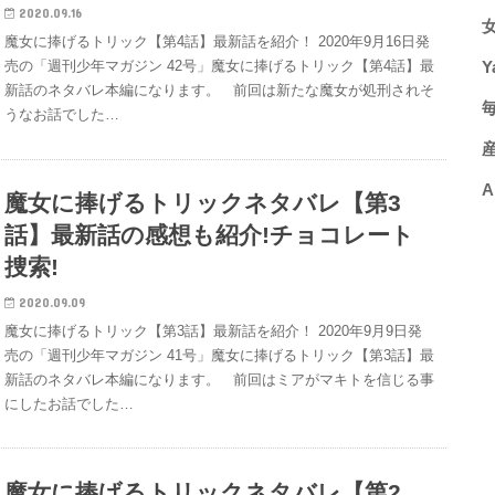
2020.09.16
魔女に捧げるトリック【第4話】最新話を紹介！ 2020年9月16日発
売の「週刊少年マガジン 42号」魔女に捧げるトリック【第4話】最
Y
新話のネタバレ本編になります。 前回は新たな魔女が処刑されそ
うなお話でした…
A
魔女に捧げるトリックネタバレ【第3
話】最新話の感想も紹介!チョコレート
捜索!
2020.09.09
魔女に捧げるトリック【第3話】最新話を紹介！ 2020年9月9日発
売の「週刊少年マガジン 41号」魔女に捧げるトリック【第3話】最
新話のネタバレ本編になります。 前回はミアがマキトを信じる事
にしたお話でした…
魔女に捧げるトリックネタバレ【第2