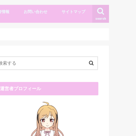
者情報
お問い合わせ
サイトマップ
search
運営者プロフィール