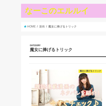
なーこのエルルイ
HOME
漫画
魔女に捧げるトリック
CATEGORY
魔女に捧げるトリック
魔女に捧げるトリック