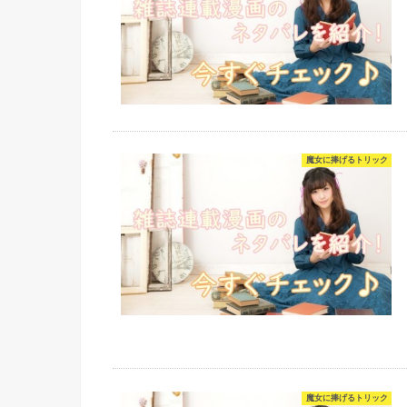
魔女に捧げるトリック
魔女に捧げるトリック