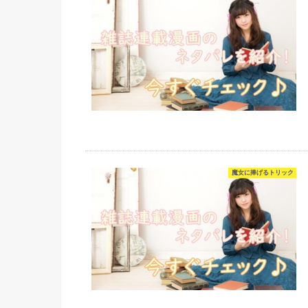
魔女に捧げるトリック