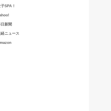
女子SPA！
ahoo!
毎日新聞
産経ニュース
mazon