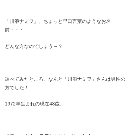
「川浪ナミヲ」、ちょっと早口言葉のようなお名
前・・・
どんな方なのでしょう～？
調べてみたところ、なんと「川浪ナミヲ」さんは男性の
方でした！
1972年生まれの現在48歳。