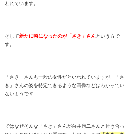
われています。
そして
新たに噂になったのが「さき」さん
という方で
す。
「さき」さんも一般の女性だといわれていますが、「さ
き」さんの姿を特定できるような画像などはわかってい
ないようです。
ではなぜそんな「さき」さんが向井康二さんと付き合っ