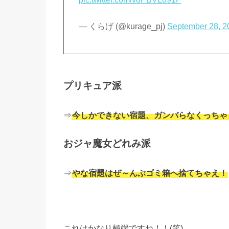
— くらげ (@kurage_pj)
September 28, 2
プリキュア派
⇒
今しかできない宿題、ガンバらなくっちゃ
おジャ魔女どれみ派
⇒
やな宿題はぜ～んぶゴミ箱へ捨てちゃえ！
これはかなり極端ですね！！(笑)