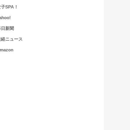
女子SPA！
ahoo!
毎日新聞
産経ニュース
mazon