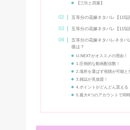
【三玖と四葉】
五等分の花嫁ネタバレ【115
五等分の花嫁ネタバレ【115
五等分の花嫁ネタバレネタバレ
後は？
U-NEXTがオススメの理由！
1.圧倒的な動画配信数！
2.場所を選ばず視聴が可能
3.雑誌が見放題！
4.ポイントがどんどん貰える
5.最大4つのアカウントで同