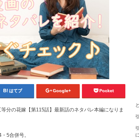
はてブ
Google+
Pocket
、五等分の花嫁【第115話】最新話のネタバレ本編になりま
4・5合併号。