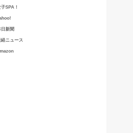
女子SPA！
ahoo!
毎日新聞
産経ニュース
mazon