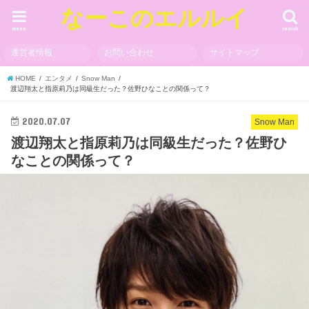
なーこのエルルイ
menu
search
運営者情報
お問い合わせ
サイトマップ
HOME
エンタメ
Snow Man
渡辺翔太と指原莉乃は同級生だった？佐野ひなことの関係って？
2020.07.07
Snow Man
渡辺翔太と指原莉乃は同級生だった？佐野ひ
なことの関係って？