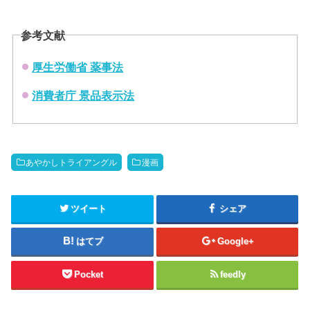
参考文献
厚生労働省 薬事法
消費者庁 景品表示法
あやかしトライアングル
漫画
ツイート
シェア
はてブ
Google+
Pocket
feedly