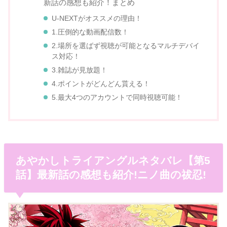
新話の感想も紹介！まとめ
U-NEXTがオススメの理由！
1.圧倒的な動画配信数！
2.場所を選ばず視聴が可能となるマルチデバイ
ス対応！
3.雑誌が見放題！
4.ポイントがどんどん貰える！
5.最大4つのアカウントで同時視聴可能！
あやかしトライアングルネタバレ【第5
話】最新話の感想も紹介!ニノ曲の祓忍!