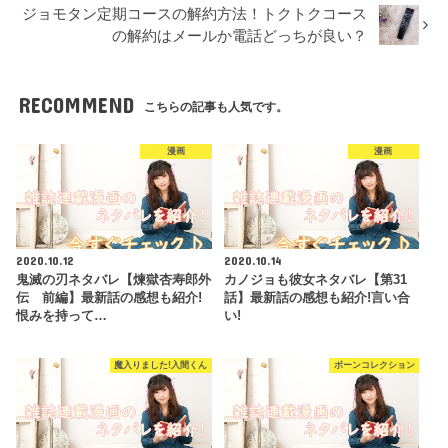
ジョモタン定期コースの解約方法！トクトクコース
の解約はメールか電話どっちが良い？
RECOMMEND
こちらの記事も人気です。
漫画
漫画
2020.10.12
2020.10.14
鬼滅の刃ネタバレ【煉獄杏寿郎外
カノジョも彼女ネタバレ【第31
伝 前編】最新話の感想も紹介!
話】最新話の感想も紹介!言い合
恨みを持って…
い!
魔入りました!入間くん
ボーンコレクション