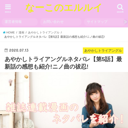
なーこのエルルイ
menu
search
運営者情報
お問い合わせ
サイトマップ
HOME
漫画
あやかしトライアングル
あやかしトライアングルネタバレ【第5話】最新話の感想も紹介!ニノ曲の祓忍!
2020.07.13
あやかしトライアングル
あやかしトライアングルネタバレ【第5話】最
新話の感想も紹介!ニノ曲の祓忍!