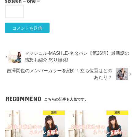
sixteen − one =
マッシュル-MASHLE-ネタバレ【第26話】最新話の
感想も紹介!怒り爆発!
吉澤閑也のメンバーカラーを紹介！立ち位置はどの
あたり？
RECOMMEND
こちらの記事も人気です。
漫画
漫画