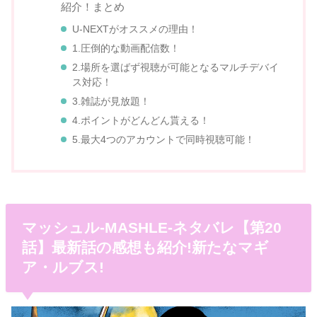
紹介！まとめ
U-NEXTがオススメの理由！
1.圧倒的な動画配信数！
2.場所を選ばず視聴が可能となるマルチデバイ
ス対応！
3.雑誌が見放題！
4.ポイントがどんどん貰える！
5.最大4つのアカウントで同時視聴可能！
マッシュル-MASHLE-ネタバレ【第20
話】最新話の感想も紹介!新たなマギ
ア・ルブス!