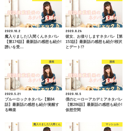
2020.10.2
2020.8.26
魔入りました!入間くんネタバレ
彼女、お借りしますネタバレ【第
【第174話】最新話の感想も紹介!
153話】最新話の感想も紹介!桜沢
誘いを受…
とデート!?
漫画
漫画
2020.5.21
2020.10.5
ブルーロックネタバレ【第84
僕のヒーローアカデミアネタバレ
話】最新話の感想も紹介!覚醒す
【第286話】最新話の感想も紹介!
る蜂楽
仮想空間
魔入りました!入間くん
マッシュル