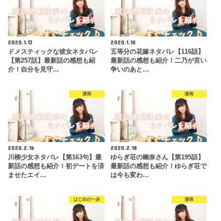
2020.1.13
2020.1.10
ドメスティックな彼女ネタバレ
五等分の花嫁ネタバレ【116話】
【第257話】最新話の感想も紹
最新話の感想も紹介！二乃が言い
介！自分を見守…
争いのあと…
漫画
漫画
2020.2.16
2020.2.18
川柳少女ネタバレ【第163句】最
ゆらぎ荘の幽奈さん【第195話】
新話の感想も紹介！初デートを済
最新話の感想も紹介！ゆらぎ荘で
ませたエイ…
は今も変わ…
はじめの一歩
漫画