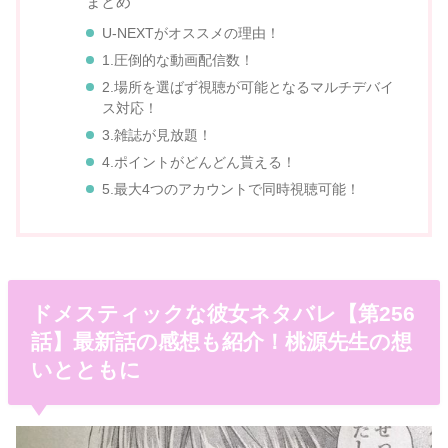
まとめ
U-NEXTがオススメの理由！
1.圧倒的な動画配信数！
2.場所を選ばず視聴が可能となるマルチデバイ
ス対応！
3.雑誌が見放題！
4.ポイントがどんどん貰える！
5.最大4つのアカウントで同時視聴可能！
ドメスティックな彼女ネタバレ【第256
話】最新話の感想も紹介！桃源先生の想
いとともに