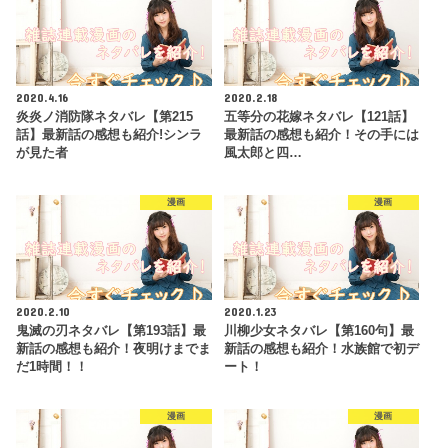
2020.4.16
2020.2.18
炎炎ノ消防隊ネタバレ【第215
五等分の花嫁ネタバレ【121話】
話】最新話の感想も紹介!シンラ
最新話の感想も紹介！その手には
が見た者
風太郎と四…
漫画
漫画
2020.2.10
2020.1.23
鬼滅の刃ネタバレ【第193話】最
川柳少女ネタバレ【第160句】最
新話の感想も紹介！夜明けまでま
新話の感想も紹介！水族館で初デ
だ1時間！！
ート！
漫画
漫画