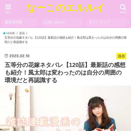
なーこのエルルイ
menu
search
運営者情報
お問い合わせ
サイトマップ
HOME
漫画
五等分の花嫁ネタバレ【120話】最新話の感想も紹介！風太郎は変わったのは自分の周囲の環
境だと再認識する
2020.02.10
漫画
五等分の花嫁ネタバレ【120話】最新話の感想
も紹介！風太郎は変わったのは自分の周囲の
環境だと再認識する