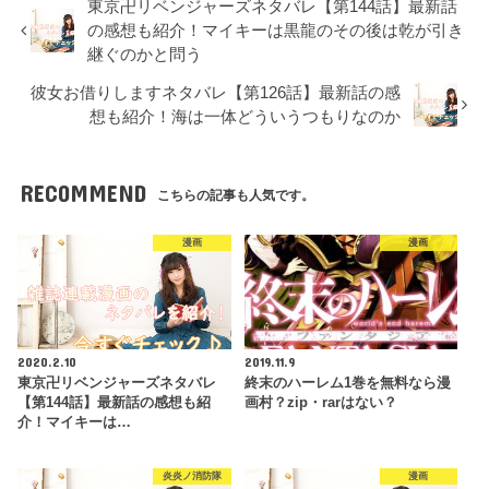
東京卍リベンジャーズネタバレ【第144話】最新話
の感想も紹介！マイキーは黒龍のその後は乾が引き
継ぐのかと問う
彼女お借りしますネタバレ【第126話】最新話の感
想も紹介！海は一体どういうつもりなのか
RECOMMEND
こちらの記事も人気です。
漫画
漫画
2020.2.10
2019.11.9
東京卍リベンジャーズネタバレ
終末のハーレム1巻を無料なら漫
【第144話】最新話の感想も紹
画村？zip・rarはない？
介！マイキーは…
炎炎ノ消防隊
漫画