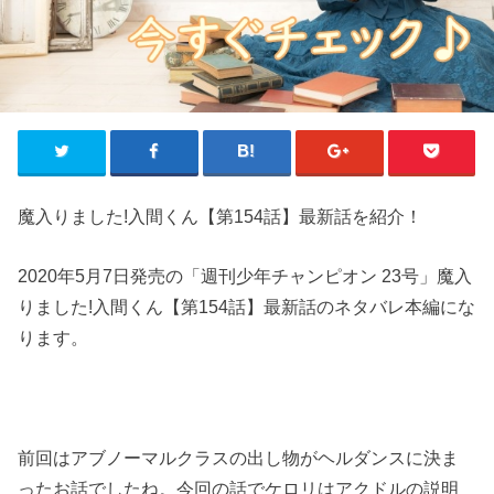
魔入りました!入間くん【第154話】最新話を紹介！
2020年5月7日発売の「週刊少年チャンピオン 23号」魔入
りました!入間くん【第154話】最新話のネタバレ本編にな
ります。
前回はアブノーマルクラスの出し物がヘルダンスに決ま
ったお話でしたね。今回の話でケロリはアクドルの説明