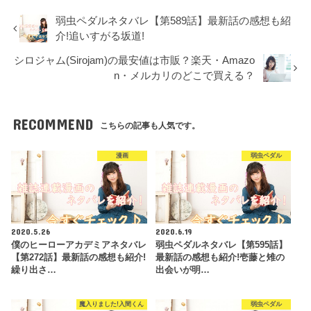
弱虫ペダルネタバレ【第589話】最新話の感想も紹
介!追いすがる坂道!
シロジャム(Sirojam)の最安値は市販？楽天・Amazo
n・メルカリのどこで買える？
RECOMMEND
こちらの記事も人気です。
漫画
弱虫ペダル
2020.5.26
2020.6.19
僕のヒーローアカデミアネタバレ
弱虫ペダルネタバレ【第595話】
【第272話】最新話の感想も紹介!
最新話の感想も紹介!壱藤と雉の
繰り出さ…
出会いが明…
魔入りました!入間くん
弱虫ペダル