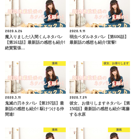
2020.6.26
2020.9.11
魔入りました!入間くんネタバレ
弱虫ペダルネタバレ【第606話】
【第161話】最新話の感想も紹介!
最新話の感想も紹介!宣誓!
絶賛緊張…
漫画
彼女、お借りします
2020.3.11
2020.7.29
鬼滅の刃ネタバレ【第197話】最
彼女、お借りしますネタバレ【第
新話の感想も紹介! 駆けつける仲
150話】最新話の感想も紹介!葛藤
間達!
する水原
漫画
漫画