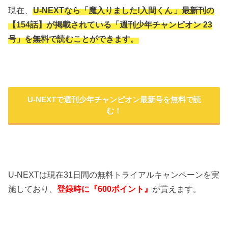
現在、
U-NEXTなら「魔入りました!入間くん
」最新刊の
【154話】が掲載されている「週刊少年チャンピオン 23
号」を無料で読むことができます。
U-NEXTで週刊少年チャンピオン最新号を無料で読
む！
U-NEXTは現在31日間の無料トライアルキャンペーンを実
施しており、
登録時に『600ポイント』
が貰えます。