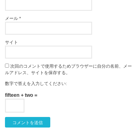
メール
*
サイト
次回のコメントで使用するためブラウザーに自分の名前、メー
ルアドレス、サイトを保存する。
数字で答えを入力してください:
fifteen + two =