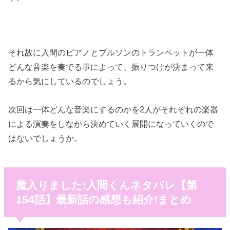
それ故に入間のピアノとプルソンのトランペットが一体
どんな音楽を奏でる事によって、振りつけが決まって来
るから気にしているのでしょう。
次回は一体どんな音楽にするのかを2人がそれぞれの楽器
による演奏をしながら決めていく展開になっていくので
はないでしょうか。
魔入りました!入間くんネタバレ【第
154話】最新話の感想も紹介!まとめ