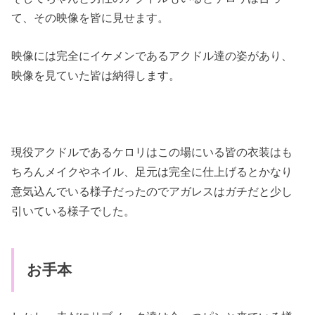
て、その映像を皆に見せます。
映像には完全にイケメンであるアクドル達の姿があり、
映像を見ていた皆は納得します。
現役アクドルであるケロリはこの場にいる皆の衣装はも
ちろんメイクやネイル、足元は完全に仕上げるとかなり
意気込んでいる様子だったのでアガレスはガチだと少し
引いている様子でした。
お手本