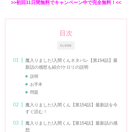
>>初回31日間無料でキャンペーン中で完全無料！<<
目次
CLOSE
魔入りました!入間くんネタバレ【第154話】最
新話の感想も紹介!ケロリの説明
説明
お手本
問題
魔入りました!入間くん【第154話】最新話を今
すぐ読む！
魔入りました!入間くん【第154話】最新話の感
想