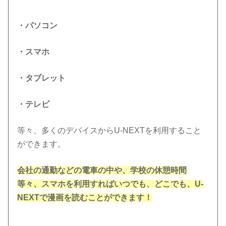
・パソコン
・スマホ
・タブレット
・テレビ
等々、多くのデバイスからU-NEXTを利用すること
ができます。
会社の通勤などの電車の中や、学校の休憩時間
等々、スマホを利用すればいつでも、どこでも、U-
NEXTで漫画を読むことができます！