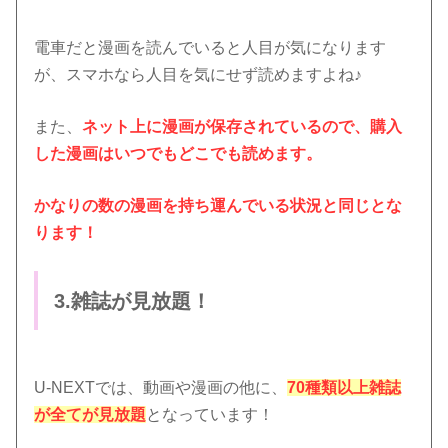
電車だと漫画を読んでいると人目が気になります
が、スマホなら人目を気にせず読めますよね♪
また、
ネット上に漫画が保存されているので、購入
した漫画はいつでもどこでも読めます。
かなりの数の漫画を持ち運んでいる状況と同じとな
ります！
3.雑誌が見放題！
U-NEXTでは、動画や漫画の他に、
70種類以上雑誌
が全てが見放題
となっています！