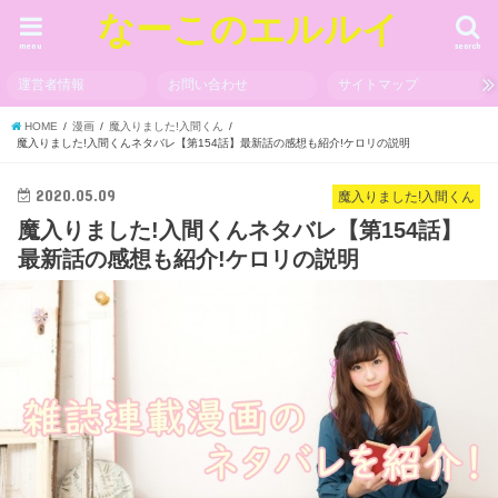
なーこのエルルイ
menu
search
運営者情報
お問い合わせ
サイトマップ
HOME
漫画
魔入りました!入間くん
魔入りました!入間くんネタバレ【第154話】最新話の感想も紹介!ケロリの説明
2020.05.09
魔入りました!入間くん
魔入りました!入間くんネタバレ【第154話】
最新話の感想も紹介!ケロリの説明