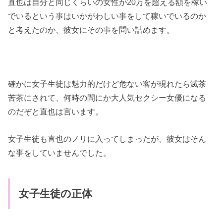
直也は自分と同じくらいの女性が20万を超える額を稼い
でいるという事はいかがわしい事をして稼いでいるのか
と考えたのか、彼女にその事を問い詰めます。
確かに女子生徒は魅力的だけど危ない客が現れたら滅茶
苦茶にされて、何時の間にか大人気セクシー女優になる
のだぞと直也は言います。
女子生徒も直也のノリに入ってしまったが、彼女はそん
な事をしていませんでした。
女子生徒の正体