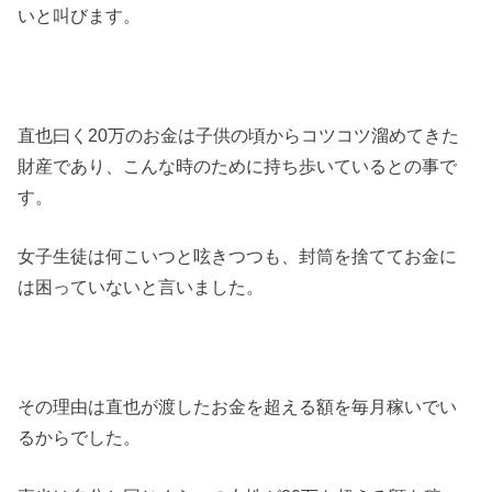
いと叫びます。
直也曰く20万のお金は子供の頃からコツコツ溜めてきた
財産であり、こんな時のために持ち歩いているとの事で
す。
女子生徒は何こいつと呟きつつも、封筒を捨ててお金に
は困っていないと言いました。
その理由は直也が渡したお金を超える額を毎月稼いでい
るからでした。