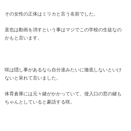
その女性の正体はミリカと言う名前でした。
直也は動画を消すという事はマジでこの学校の生徒なの
かもと言います。
咲は隠し事があるなら自分達みたいに徹底しないといけ
ないと呆れて言いました。
体育倉庫には元々鍵がかかっていて、侵入口の窓の鍵も
ちゃんとしていると豪語する咲。