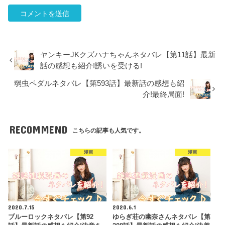
ヤンキーJKクズハナちゃんネタバレ【第11話】最新
話の感想も紹介!誘いを受ける!
弱虫ペダルネタバレ【第593話】最新話の感想も紹
介!最終局面!
RECOMMEND
こちらの記事も人気です。
漫画
漫画
2020.7.15
2020.6.1
ブルーロックネタバレ【第92
ゆらぎ荘の幽奈さんネタバレ【第