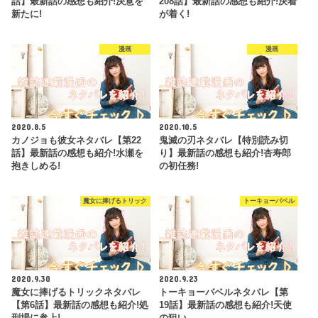
話】最新話の感想も紹介!決意を
208話】最新話の感想も紹介!決着
新たに!
が着く!
漫画
漫画
2020.8.5
2020.10.5
カノジョも彼女ネタバレ【第22
鬼滅の刃ネタバレ【特別読み切
話】最新話の感想も紹介!水瀬を
り】最新話の感想も紹介!杏寿郎
抱きしめる!
の初任務!
魔女に捧げるトリック
トーキョーバベル
2020.9.30
2020.9.23
魔女に捧げるトリックネタバレ
トーキョーバベルネタバレ【第
【第6話】最新話の感想も紹介!処
19話】最新話の感想も紹介!天使