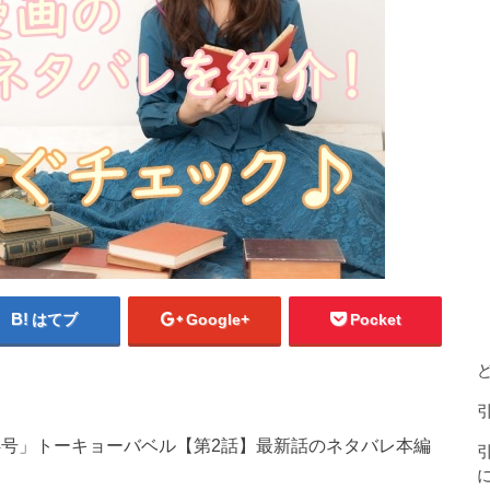
はてブ
Google+
Pocket
 24号」トーキョーバベル【第2話】最新話のネタバレ本編