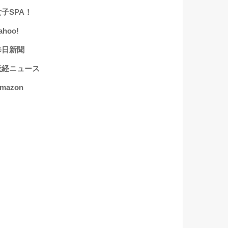
女子SPA！
ahoo!
毎日新聞
産経ニュース
mazon