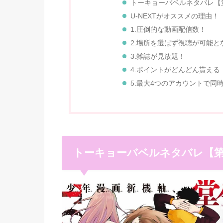
トーキョーバベルネタバレ【
U-NEXTがオススメの理由！
1.圧倒的な動画配信数！
2.場所を選ばず視聴が可能
3.雑誌が見放題！
4.ポイントがどんどん貰える
5.最大4つのアカウントで同
トーキョーバベルネタバレ【第