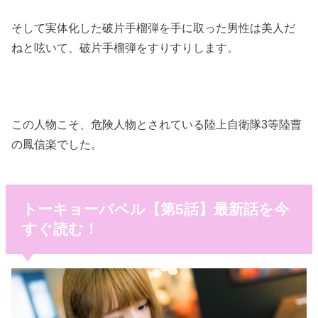
そして実体化した破片手榴弾を手に取った男性は美人だ
ねと呟いて、破片手榴弾をすりすりします。
この人物こそ、危険人物とされている陸上自衛隊3等陸曹
の鳳信楽でした。
トーキョーバベル【第5話】最新話を今
すぐ読む！